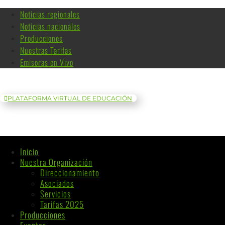
Noticias regionales
Noticias nacionales
Producciones
Nuestras Tarifas
Emisoras en Vivo
PLATAFORMA VIRTUAL DE EDUCACIÓN
Inicio
Nuestra Organización
Direccionamiento
Asociados
Servicios
Tarifas 2025
Producciones