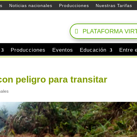
es
Noticias nacionales
Producciones
Nuestras Tarifas
PLATAFORMA VIR
Producciones
Eventos
Educación
Entre 
on peligro para transitar
nales