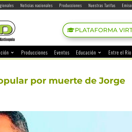
egionales
Noticias nacionales
Producciones
Nuestras Tarifas
Emiso
PLATAFORMA VIR
ación
Producciones
Eventos
Educación
Entre el Rí
opular por muerte de Jorge