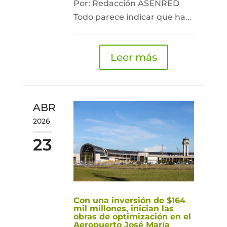
Por: Redacción ASENRED
Todo parece indicar que ha...
Leer más
ABR
2026
23
Con una inversión de $164
mil millones, inician las
obras de optimización en el
Aeropuerto José María