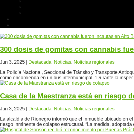
300 dosis de gomitas con cannabis fue
Jun 3, 2025
|
Destacada
,
Noticias
,
Noticias regionales
La Policía Nacional, Seccional de Tránsito y Transporte Antioqu
como encomienda en un bus intermunicipal. “Durante la inspecci
Casa de la Maestranza está en riesgo 
Jun 3, 2025
|
Destacada
,
Noticias
,
Noticias regionales
La alcaldía de Rionegro informó que el inmueble ubicado en el 
riesgo inminente de colapso estructural. “La medida, adoptada co