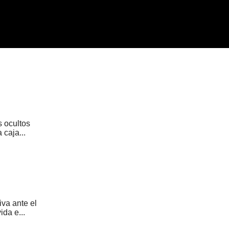
s ocultos
caja...
va ante el
da e...