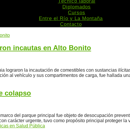
Técnico laboral
Diplomados
Cursos
Entre el Río y La Montaña
Contacto
ron incautas en Alto Bonito
ia lograron la incautación de comestibles con sustancias ilícita
ón al vehículo y sus compartimentos de carga, fue hallada una 
de colapso
marco del parque principal fue objeto de desocupación preventi
n carácter urgente, tuvo como propósito principal proteger la vi