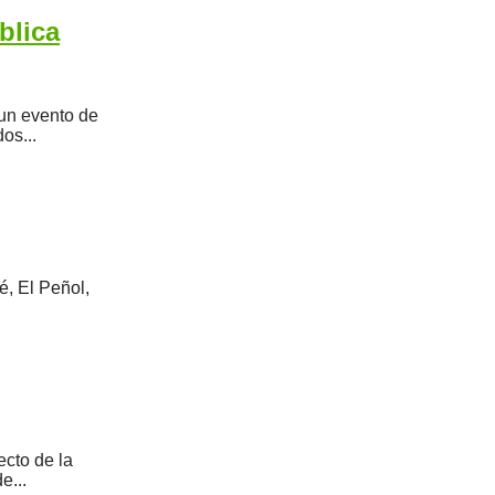
blica
 un evento de
os...
é, El Peñol,
ecto de la
e...