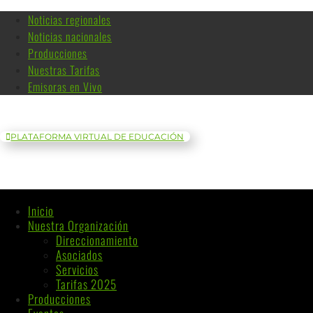
Noticias regionales
Noticias nacionales
Producciones
Nuestras Tarifas
Emisoras en Vivo
PLATAFORMA VIRTUAL DE EDUCACIÓN
Inicio
Nuestra Organización
Direccionamiento
Asociados
Servicios
Tarifas 2025
Producciones