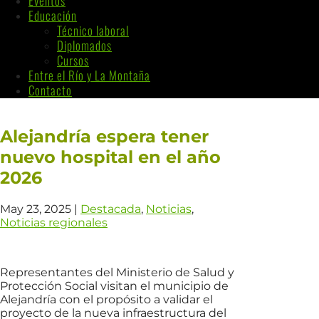
Eventos
Educación
Técnico laboral
Diplomados
Cursos
Entre el Río y La Montaña
Contacto
Alejandría espera tener
nuevo hospital en el año
2026
May 23, 2025
|
Destacada
,
Noticias
,
Noticias regionales
Representantes del Ministerio de Salud y
Protección Social visitan el municipio de
Alejandría con el propósito a validar el
proyecto de la nueva infraestructura del