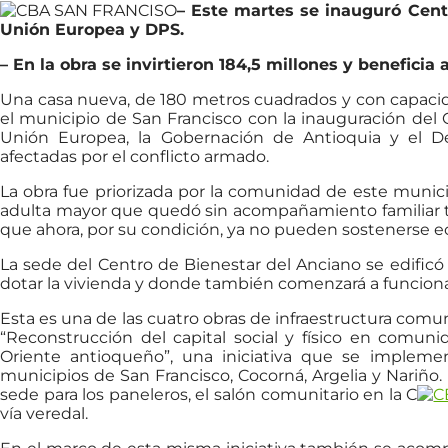
– Este martes se inauguró Cent
Unión Europea y DPS.
– En la obra se invirtieron 184,5 millones y benefici
Una casa nueva, de 180 metros cuadrados y con capacid
el municipio de San Francisco con la inauguración del 
Unión Europea, la Gobernación de Antioquia y el D
afectadas por el conflicto armado.
La obra fue priorizada por la comunidad de este munic
adulta mayor que quedó sin acompañamiento familiar tr
que ahora, por su condición, ya no pueden sostenerse
La sede del Centro de Bienestar del Anciano se edificó
dotar la vivienda y donde también comenzará a funciona
Esta es una de las cuatro obras de infraestructura com
“Reconstrucción del capital social y físico en comun
Oriente antioqueño”, una iniciativa que se impleme
municipios de San Francisco, Cocorná, Argelia y Nariño.
sede para los paneleros, el salón comunitario en la C
vía veredal.