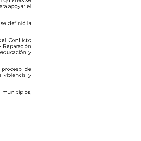
n quienes se
ara apoyar el
e definió la
el Conflicto
 y Reparación
 educación y
n proceso de
 violencia y
4 municipios,