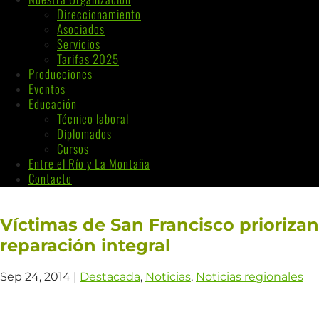
Direccionamiento
Asociados
Servicios
Tarifas 2025
Producciones
Eventos
Educación
Técnico laboral
Diplomados
Cursos
Entre el Río y La Montaña
Contacto
Víctimas de San Francisco prioriza
reparación integral
Sep 24, 2014
|
Destacada
,
Noticias
,
Noticias regionales