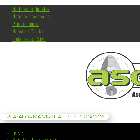
Noticias regionales
Noticias nacionales
Producciones
Nuestras Tarifas
Emisoras en Vivo
PLATAFORMA VIRTUAL DE EDUCACIÓN
Inicio
Nuestra Organización