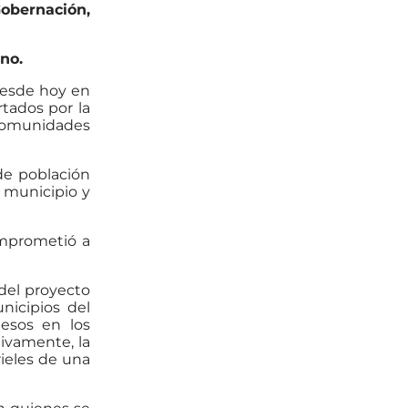
Gobernación,
rno.
desde hoy en
rtados por la
comunidades
de población
 municipio y
omprometió a
 del proyecto
nicipios del
pesos en los
tivamente, la
rieles de una