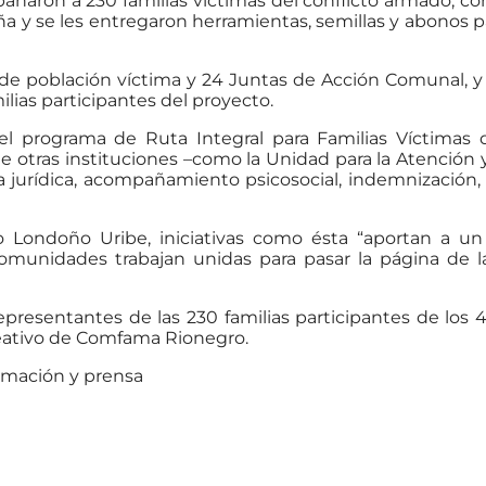
ñaron a 230 familias víctimas del conflicto armado, co
aña y se les entregaron herramientas, semillas y abonos p
 población víctima y 24 Juntas de Acción Comunal, y s
milias participantes del proyecto.
l programa de Ruta Integral para Familias Víctimas d
de otras instituciones –como la Unidad para la Atención
 jurídica, acompañamiento psicosocial, indemnización,
go Londoño Uribe, iniciativas como ésta “aportan a u
omunidades trabajan unidas para pasar la página de la
representantes de las 230 familias participantes de los 
reativo de Comfama Rionegro.
rmación y prensa