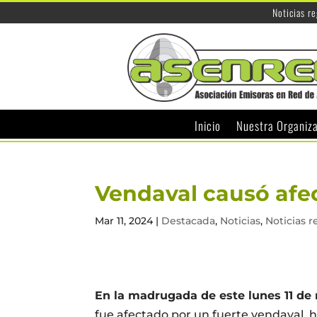
Noticias r
Inicio
Nuestra Organiz
Vendaval causó afe
Mar 11, 2024
|
Destacada
,
Noticias
,
Noticias r
En la madrugada de este lunes 11 de 
fue afectado por un fuerte vendaval, 