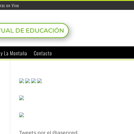
ras en Vivo
TUAL DE EDUCACIÓN
o y La Montaña
Contacto
Tweets por el @asenred.