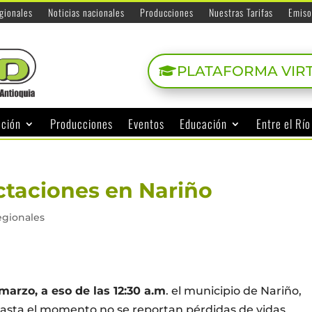
egionales
Noticias nacionales
Producciones
Nuestras Tarifas
Emiso
PLATAFORMA VIR
ación
Producciones
Eventos
Educación
Entre el Rí
ctaciones en Nariño
egionales
marzo, a eso de las 12:30 a.m
. el municipio de Nariño,
hasta el momento no se reportan pérdidas de vidas