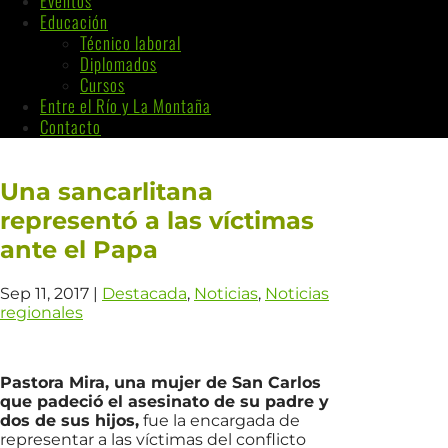
Eventos
Educación
Técnico laboral
Diplomados
Cursos
Entre el Río y La Montaña
Contacto
Una sancarlitana
representó a las víctimas
ante el Papa
Sep 11, 2017
|
Destacada
,
Noticias
,
Noticias
regionales
Pastora Mira, una mujer de San Carlos
que padeció el asesinato de su padre y
dos de sus hijos,
fue la encargada de
representar a las víctimas del conflicto