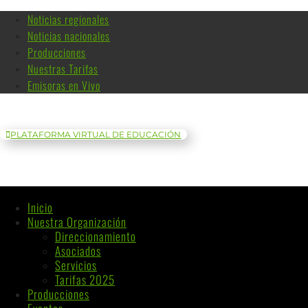
Noticias regionales
Noticias nacionales
Producciones
Nuestras Tarifas
Emisoras en Vivo
PLATAFORMA VIRTUAL DE EDUCACIÓN
Inicio
Nuestra Organización
Direccionamiento
Asociados
Servicios
Tarifas 2025
Producciones