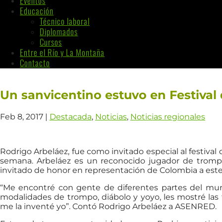
Eventos
Educación
Técnico laboral
Diplomados
Cursos
Entre el Río y La Montaña
Contacto
Un sanvicentino estuvo en Festival
Feb 8, 2017
|
Destacada
,
Noticias
,
Noticias regionales
Rodrigo Arbeláez, fue como invitado especial al festival
semana. Arbeláez es un reconocido jugador de trompo
invitado de honor en representación de Colombia a este
“Me encontré con gente de diferentes partes del mun
modalidades de trompo, diábolo y yoyo, les mostré las 
me la inventé yo”. Contó Rodrigo Arbeláez a ASENRED.