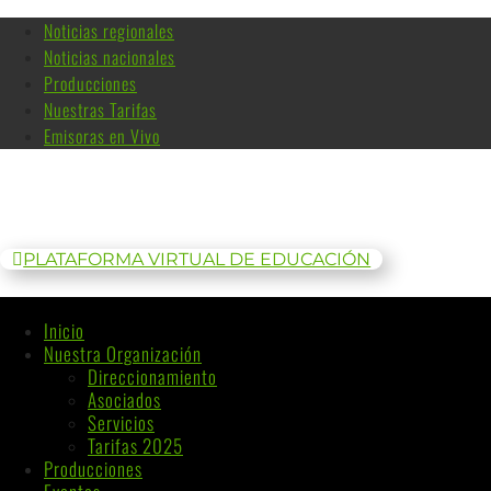
Noticias regionales
Noticias nacionales
Producciones
Nuestras Tarifas
Emisoras en Vivo
PLATAFORMA VIRTUAL DE EDUCACIÓN
Inicio
Nuestra Organización
Direccionamiento
Asociados
Servicios
Tarifas 2025
Producciones