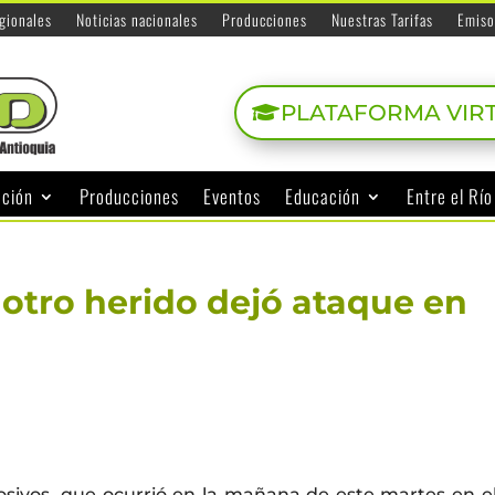
egionales
Noticias nacionales
Producciones
Nuestras Tarifas
Emiso
PLATAFORMA VIR
ación
Producciones
Eventos
Educación
Entre el Rí
 otro herido dejó ataque en
osivos, que ocurrió en la mañana de este martes en e