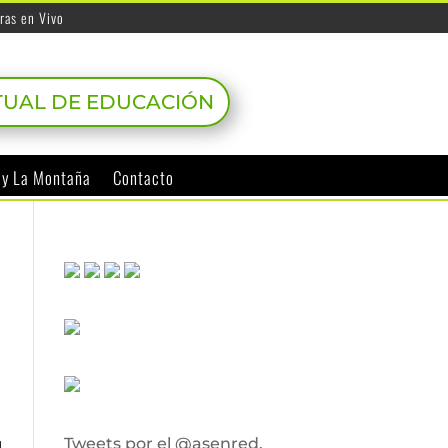
ras en Vivo
TUAL DE EDUCACIÓN
o y La Montaña
Contacto
Tweets por el @asenred.
l