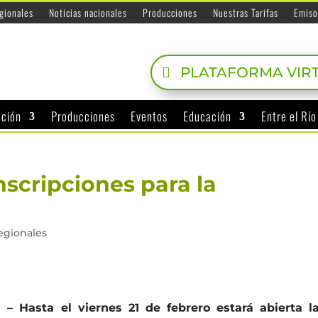
egionales
Noticias nacionales
Producciones
Nuestras Tarifas
Emiso
PLATAFORMA VIR
ación
Producciones
Eventos
Educación
Entre el Rí
scripciones para la
regionales
– Hasta el viernes 21 de febrero estará abierta l