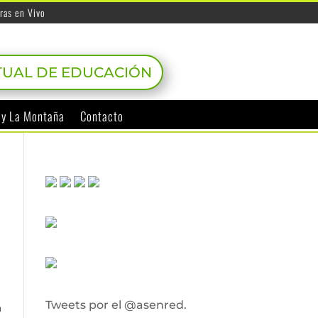
ras en Vivo
TUAL DE EDUCACIÓN
o y La Montaña
Contacto
Tweets por el @asenred.
a