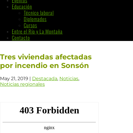
Eventos
Educación
Técnico laboral
Diplomados
Cursos
Entre el Río y La Montaña
Contacto
Tres viviendas afectadas
por incendio en Sonsón
May 21, 2019
|
Destacada
,
Noticias
,
Noticias regionales