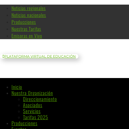
Noticias regionales
Noticias nacionales
Producciones
Nuestras Tarifas
Emisoras en Vivo
PLATAFORMA VIRTUAL DE EDUCACIÓN
Inicio
Nuestra Organización
Direccionamiento
Asociados
Servicios
Tarifas 2025
Producciones