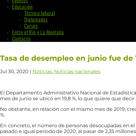
Eventos
Educación
Técnico laboral
Diplomados
Cursos
Entre el Río y La Montaña
Contacto
Tasa de desempleo en junio fue de 
Jul 30, 2020
|
Noticias
,
Noticias nacionales
El Departamento Administrativo Nacional de Estadística
mes de junio se ubicó en 19,8 %, lo que quiere que deci
No obstante, en relación con el mismo mes de 2019, crec
%.
En concreto, el número de personas desocupadas en el p
pasado e igual período de 2020, al pasar de 2,35 millones