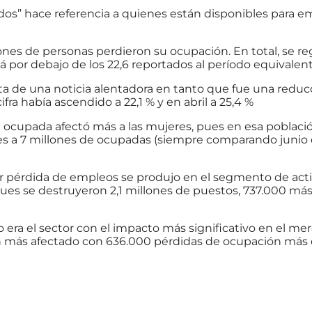
dos” hace referencia a quienes están disponibles para 
ones de personas perdieron su ocupación. En total, se reg
tá por debajo de los 22,6 reportados al período equivalen
ata de una noticia alentadora en tanto que fue una reduc
ra había ascendido a 22,1 % y en abril a 25,4 %
n ocupada afectó más a las mujeres, pues en esa poblaci
ones a 7 millones de ocupadas (siempre comparando junio
or pérdida de empleos se produjo en el segmento de act
 pues se destruyeron 2,1 millones de puestos, 737.000 má
era el sector con el impacto más significativo en el mer
n más afectado con 636.000 pérdidas de ocupación más