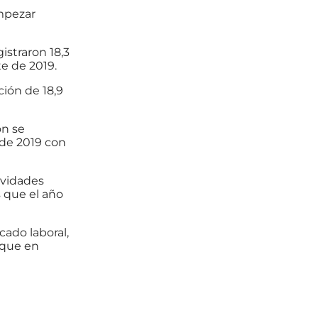
empezar
istraron 18,3
te de 2019.
ción de 18,9
ón se
 de 2019 con
ividades
s que el año
cado laboral,
 que en