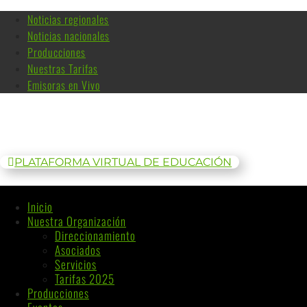
Noticias regionales
Noticias nacionales
Producciones
Nuestras Tarifas
Emisoras en Vivo
PLATAFORMA VIRTUAL DE EDUCACIÓN
Inicio
Nuestra Organización
Direccionamiento
Asociados
Servicios
Tarifas 2025
Producciones