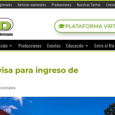
egionales
Noticias nacionales
Producciones
Nuestras Tarifas
Emiso
PLATAFORMA VIR
ación
Producciones
Eventos
Educación
Entre el Rí
visa para ingreso de
acionales