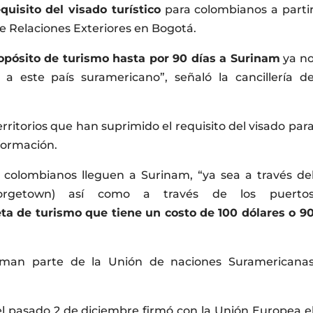
quisito del visado turístico
para colombianos a parti
de Relaciones Exteriores en Bogotá.
opósito de turismo hasta por 90 días a Surinam
ya n
 a este país suramericano”, señaló la cancillería d
erritorios que han suprimido el requisito del visado par
formación.
 colombianos lleguen a Surinam, “ya sea a través de
Georgetown) así como a través de los puerto
ta de turismo que tiene un costo de 100 dólares o 9
orman parte de la Unión de naciones Suramericana
l pasado 2 de diciembre firmó con la Unión Europea e