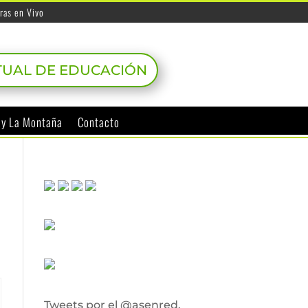
ras en Vivo
TUAL DE EDUCACIÓN
o y La Montaña
Contacto
Tweets por el @asenred.