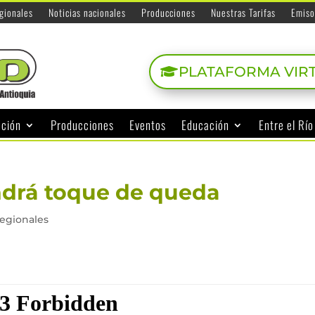
egionales
Noticias nacionales
Producciones
Nuestras Tarifas
Emiso
PLATAFORMA VIR
ación
Producciones
Eventos
Educación
Entre el Rí
drá toque de queda
regionales