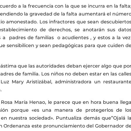
erdo a la frecuencia con la que se incurra en la falta
ependiendo la gravedad de la falta aumentará el númer
itio amonestado. Los infractores que sean descubierto
restablecimiento de derechos, se anotarán sus dato
 a padres de familias o acudientes , y estos a la ve
e sensibilicen y sean pedagógicas para que cuiden d
lástima que las autoridades deban ejercer algo que po
dres de familia. Los niños no deben estar en las calle
Luz Mary Aristizábal, administradora un restaurant
.
.E Rosa María Henao, le parece que en hora buena lleg
isión porque «es una manera de protegerlos de lo
 en nuestra sociedad». Puntualiza demás que”Ojalá l
n Ordenanza este pronunciamiento del Gobernador d