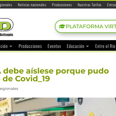
egionales
Noticias nacionales
Producciones
Nuestras Tarifas
Emiso
PLATAFORMA VIR
ación
Producciones
Eventos
Educación
Entre el Rí
IVA debe aíslese porque pudo
 de Covid_19
regionales