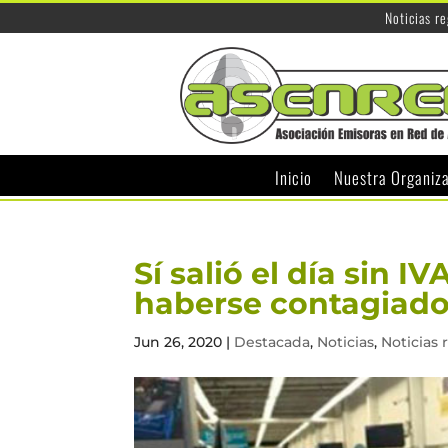
Noticias r
Inicio
Nuestra Organiz
Sí salió el día sin 
haberse contagiado
Jun 26, 2020
|
Destacada
,
Noticias
,
Noticias 