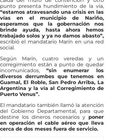
caída del muro de contención y otro
punto presenta hundimiento de la vía,
“estamos atravesando una crisis en las
vías en el municipio de Nariño,
esperamos que la gobernación nos
brinde ayuda, hasta ahora hemos
trabajado solos y ya no damos abasto”,
escribió el mandatario Marín en una red
social.
Según Marín, cuatro veredas y un
corregimiento están a punto de quedar
incomunicados,
“sin enumerar los
diversos derrumbes que tenemos en
Guamal, El Roble, San Pedro Arriba, La
Argentina y la vía al Corregimiento de
Puerto Venus”.
El mandatario también llamó la atención
del Gobierno Departamental, para que
destine los dineros necesarios y
poner
en operación el cable aéreo que lleva
cerca de dos meses fuera de servicio.