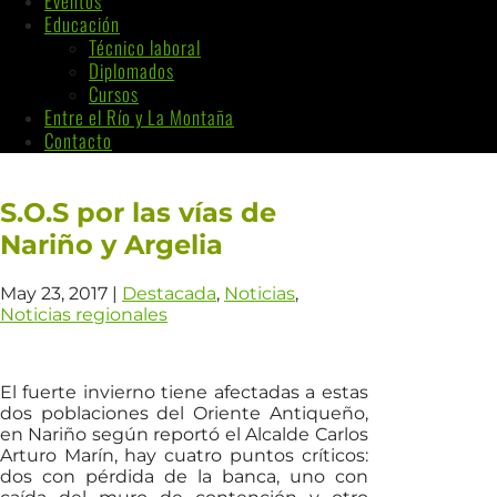
Eventos
Educación
Técnico laboral
Diplomados
Cursos
Entre el Río y La Montaña
Contacto
S.O.S por las vías de
Nariño y Argelia
May 23, 2017
|
Destacada
,
Noticias
,
Noticias regionales
El fuerte invierno tiene afectadas a estas
dos poblaciones del Oriente Antiqueño,
en Nariño según reportó el Alcalde Carlos
Arturo Marín, hay cuatro puntos críticos:
dos con pérdida de la banca, uno con