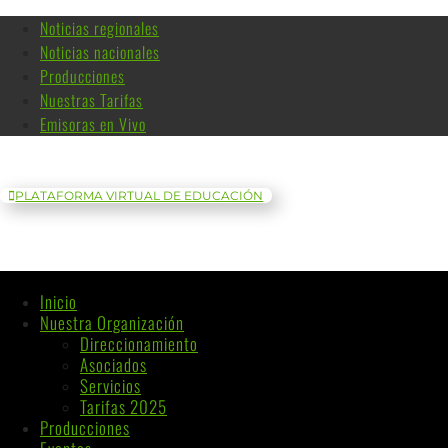
Noticias regionales
Noticias nacionales
Producciones
Nuestras Tarifas
Emisoras en Vivo
PLATAFORMA VIRTUAL DE EDUCACIÓN
Inicio
Nuestra Organización
Direccionamiento
Asociados
Servicios
Tarifas 2025
Producciones