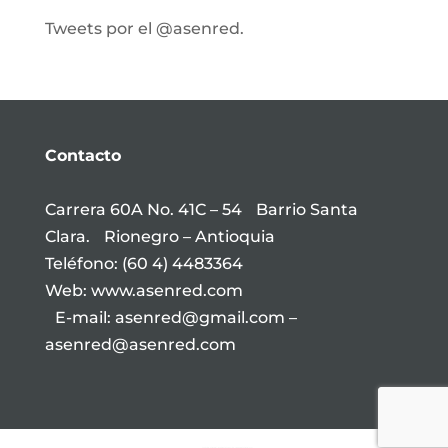
Tweets por el @asenred.
Contacto
Carrera 60A No. 41C – 54 Barrio Santa
Clara. Rionegro – Antioquia
Teléfono: (60 4) 4483364
Web: www.asenred.com
E-mail: asenred@gmail.com –
asenred@asenred.com
Youtube channel embed plugin by jaspreetchahal.org