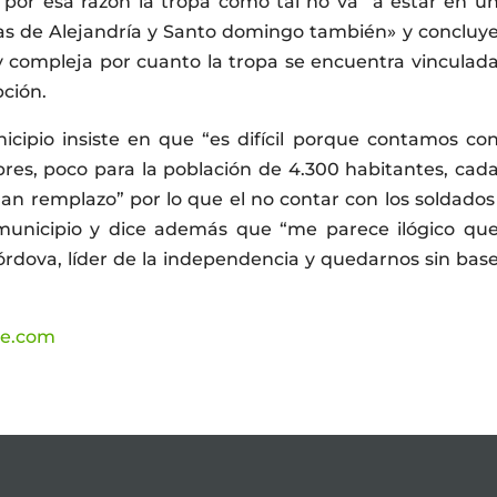
y por esa razón la tropa como tal no va a estar en u
redas de Alejandría y Santo domingo también» y concluy
compleja por cuanto la tropa se encuentra vinculad
pción.
cipio insiste en que “es difícil porque contamos co
bres, poco para la población de 4.300 habitantes, cad
dan remplazo” por lo que el no contar con los soldado
 municipio y dice además que “me parece ilógico qu
Córdova, líder de la independencia y quedarnos sin bas
te.com