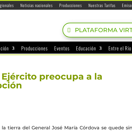
egionales
Noticias nacionales
Producciones
Nuestras Tarifas
Emiso
PLATAFORMA VIR
ación
Producciones
Eventos
Educación
Entre el Rí
 Ejército preocupa a la
pción
 la tierra del General José María Córdova se quede si