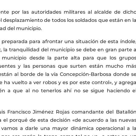
te por las autoridades militares al alcalde de dich
 el desplazamiento de todos los soldados que están en l
dad del municipio.
e preparada para afrontar una situación de esta índole
, la tranquilidad del municipio se debe en gran parte 
l municipio desde la parte alta para que los grupo
fuentes y las personas que surten están mucho má
s están al borde de la vía Concepción-Barbosa donde s
 ha vuelto a ver robos y es por este control», y agreg
n a que al no tenerlos ahí no se sigue haciendo e
Luis Francisco Jiménez Rojas comandante del Batalló
ra el porqué de esta decisión «de acuerdo a las nueva
o, vamos a darle una mayor dinámica operacional a l