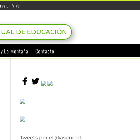
ras en Vivo
TUAL DE EDUCACIÓN
o y La Montaña
Contacto
n
Tweets por el @asenred.