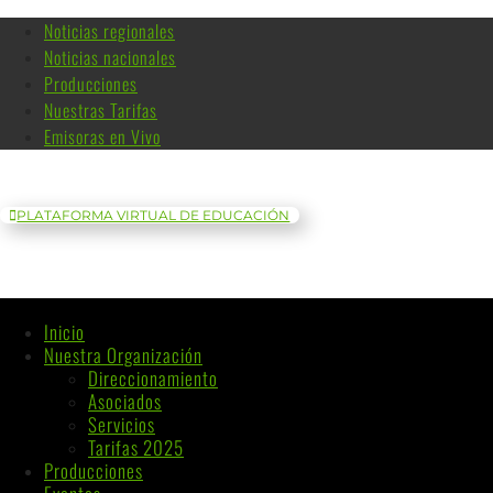
Noticias regionales
Noticias nacionales
Producciones
Nuestras Tarifas
Emisoras en Vivo
PLATAFORMA VIRTUAL DE EDUCACIÓN
Inicio
Nuestra Organización
Direccionamiento
Asociados
Servicios
Tarifas 2025
Producciones