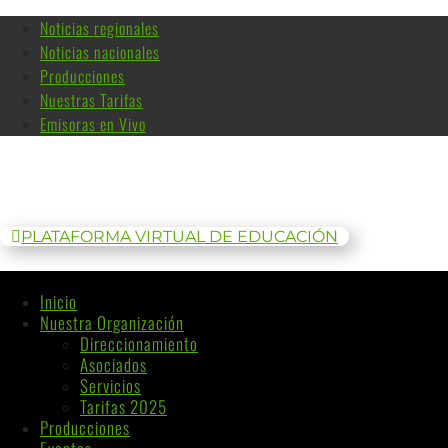
Noticias regionales
Noticias nacionales
Producciones
Nuestras Tarifas
Emisoras en Vivo
PLATAFORMA VIRTUAL DE EDUCACIÓN
Inicio
Nuestra Organización
Direccionamiento
Asociados
Servicios
Tarifas 2025
Producciones