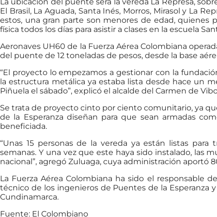
La ubicación del puente será la vereda La Represa, sob
El Brasil, La Aguada, Santa Inés, Morros, Mirasol y La Re
estos, una gran parte son menores de edad, quienes 
física todos los días para asistir a clases en la escuela San
Aeronaves UH60 de la Fuerza Aérea Colombiana operadas 
del puente de 12 toneladas de pesos, desde la base aérea
“El proyecto lo empezamos a gestionar con la fundació
la estructura metálica ya estaba lista desde hace un m
Piñuela el sábado”, explicó el alcalde del Carmen de Vib
Se trata de proyecto cinto por ciento comunitario, ya q
de la Esperanza diseñan para que sean armadas com
beneficiada.
“Unas 15 personas de la vereda ya están listas para 
semanas. Y una vez que este haya sido instalado, las mu
nacional”, agregó Zuluaga, cuya administración aportó 8
La Fuerza Aérea Colombiana ha sido el responsable de
técnico de los ingenieros de Puentes de la Esperanza 
Cundinamarca.
Fuente: El Colombiano