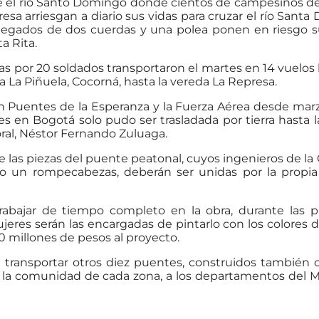
re el río Santo Domingo donde cientos de campesinos de 
presa arriesgan a diario sus vidas para cruzar el río Sant
pegados de dos cuerdas y una polea ponen en riesgo s
ta Rita.
por 20 soldados transportaron el martes en 14 vuelos l
 La Piñuela, Cocorná, hasta la vereda La Represa.
n Puentes de la Esperanza y la Fuerza Aérea desde mar
es en Bogotá solo pudo ser trasladada por tierra hasta 
oral, Néstor Fernando Zuluaga.
ue las piezas del puente peatonal, cuyos ingenieros de l
o un rompecabezas, deberán ser unidas por la propi
trabajar de tiempo completo en la obra, durante las 
jeres serán las encargadas de pintarlo con los colores 
0 millones de pesos al proyecto.
 transportar otros diez puentes, construidos también 
y la comunidad de cada zona, a los departamentos del M