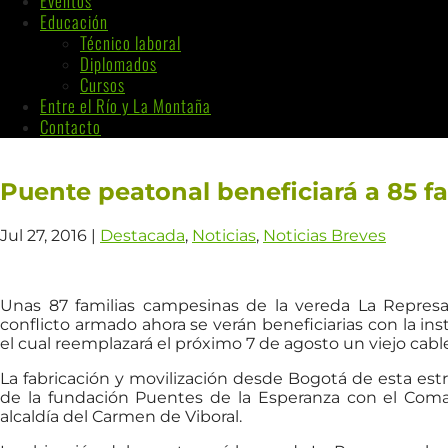
Eventos
Educación
Técnico laboral
Diplomados
Cursos
Entre el Río y La Montaña
Contacto
Puente peatonal beneficiará a 85 f
Jul 27, 2016
|
Destacada
,
Noticias
,
Noticias Breves
Unas 87 familias campesinas de la vereda La Represa
conflicto armado ahora se verán beneficiarias con la i
el cual reemplazará el próximo 7 de agosto un viejo cabl
La fabricación y movilización desde Bogotá de esta estr
de la fundación Puentes de la Esperanza con el Com
alcaldía del Carmen de Viboral.