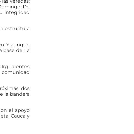
las veredas:
a Domingo. De
u integridad
a estructura
zo. Y aunque
la base de La
a Org Puentes
a comunidad
próximas dos
de la bandera
con el apoyo
eta, Cauca y