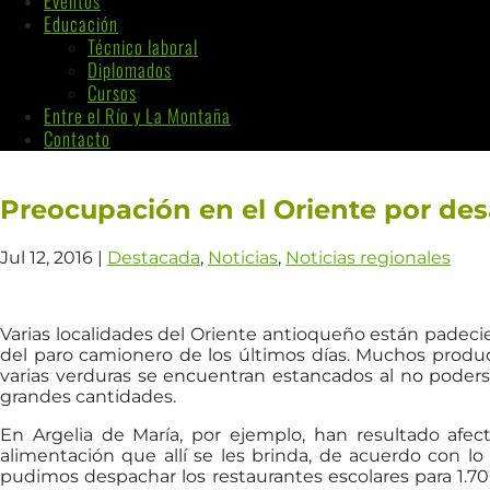
Eventos
Educación
Técnico laboral
Diplomados
Cursos
Entre el Río y La Montaña
Contacto
Preocupación en el Oriente por de
Jul 12, 2016
|
Destacada
,
Noticias
,
Noticias regionales
Varias localidades del Oriente antioqueño están pade
del paro camionero de los últimos días. Muchos product
varias verduras se encuentran estancados al no poders
grandes cantidades.
En Argelia de María, por ejemplo, han resultado afec
alimentación que allí se les brinda, de acuerdo con l
pudimos despachar los restaurantes escolares para 1.7