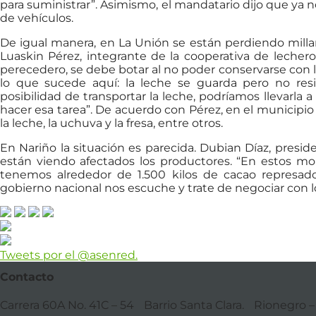
para suministrar”. Asimismo, el mandatario dijo que ya no
de vehículos.
De igual manera, en La Unión se están perdiendo millare
Luaskin Pérez, integrante de la cooperativa de lecher
perecedero, se debe botar al no poder conservarse con l
lo que sucede aquí: la leche se guarda pero no res
posibilidad de transportar la leche, podríamos llevarla
hacer esa tarea”. De acuerdo con Pérez, en el municipi
la leche, la uchuva y la fresa, entre otros.
En Nariño la situación es parecida. Dubian Díaz, presid
están viendo afectados los productores. “En estos m
tenemos alrededor de 1.500 kilos de cacao represad
gobierno nacional nos escuche y trate de negociar con l
Tweets por el @asenred.
Contacto
Carrera 60A No. 41C – 54 Barrio Santa Clara. Rionegro 