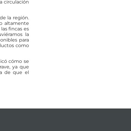
a circulación
de la región.
to altamente
las fincas es
uviéramos la
ponibles para
oductos como
plicó cómo se
rave, ya que
ta de que el