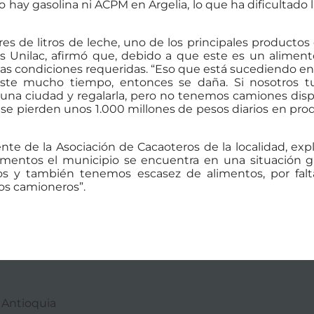
 hay gasolina ni ACPM en Argelia, lo que ha dificultado l
s de litros de leche, uno de los principales productos 
os Unilac, afirmó que, debido a que este es un alimen
as condiciones requeridas. “Eso que está sucediendo en 
iste mucho tiempo, entonces se daña. Si nosotros t
 a una ciudad y regalarla, pero no tenemos camiones dis
o se pierden unos 1.000 millones de pesos diarios en pr
ente de la Asociación de Cacaoteros de la localidad, ex
omentos el municipio se encuentra en una situación g
os y también tenemos escasez de alimentos, por fal
os camioneros”.
– Antioquia