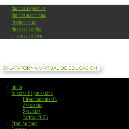
Noticias regionales
Noticias nacionales
Producciones
Nuestras Tarifas
Emisoras en Vivo
PLATAFORMA VIRTUAL DE EDUCACIÓN
Inicio
Nuestra Organización
Direccionamiento
Asociados
Servicios
Tarifas 2025
Producciones