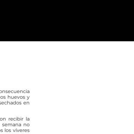
consecuencia
 los huevos y
esechados en
n recibir la
ta semana no
 los víveres