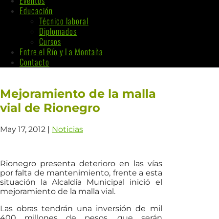
Eventos
Educación
Técnico laboral
Diplomados
Cursos
Entre el Río y La Montaña
Contacto
Mejoramiento de la malla
vial de Rionegro
May 17, 2012
|
Noticias
Rionegro presenta deterioro en las vías
por falta de mantenimiento, frente a esta
situación la Alcaldía Municipal inició el
mejoramiento de la malla vial.
Las obras tendrán una inversión de mil
400 millones de pesos, que serán