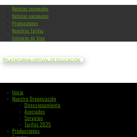
Noticias regionales
Noticias nacionales
Producciones
Nuestras Tarifas
Emisoras en Vivo
PLATAFORMA VIRTUAL DE EDUCACIÓN
Inicio
Nuestra Organización
Direccionamiento
Asociados
Servicios
Tarifas 2025
Producciones