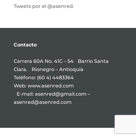
Tweets por el @asenred.
Contacto
Carrera 60A No. 41C – 54 Barrio Santa
Clara. Rionegro – Antioquia
Teléfono: (60 4) 4483364
Web: www.asenred.com
E-mail: asenred@gmail.com –
asenred@asenred.com
Youtube channel embed plugin by jaspreetchahal.org