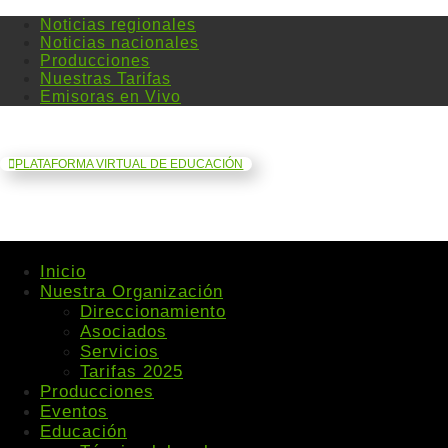
Noticias regionales
Noticias nacionales
Producciones
Nuestras Tarifas
Emisoras en Vivo
PLATAFORMA VIRTUAL DE EDUCACIÓN
Inicio
Nuestra Organización
Direccionamiento
Asociados
Servicios
Tarifas 2025
Producciones
Eventos
Educación