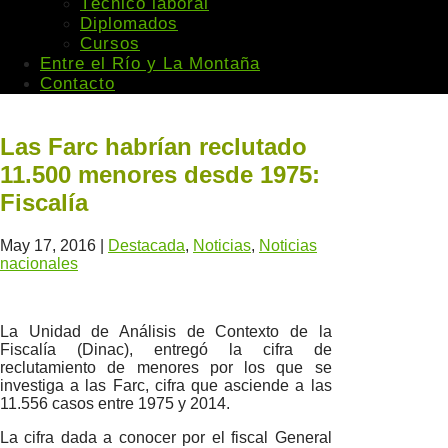
Técnico laboral
Diplomados
Cursos
Entre el Río y La Montaña
Contacto
Las Farc habrían reclutado
11.500 menores desde 1975:
Fiscalía
May 17, 2016
|
Destacada
,
Noticias
,
Noticias
nacionales
La Unidad de Análisis de Contexto de la
Fiscalía (Dinac), entregó la cifra de
reclutamiento de menores por los que se
investiga a las Farc, cifra que asciende a las
11.556 casos entre 1975 y 2014.
La cifra dada a conocer por el fiscal General