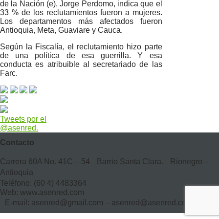
de la Nación (e), Jorge Perdomo, indica que el
33 % de los reclutamientos fueron a mujeres.
Los departamentos más afectados fueron
Antioquia, Meta, Guaviare y Cauca.
Según la Fiscalía, el reclutamiento hizo parte
de una política de esa guerrilla. Y esa
conducta es atribuible al secretariado de las
Farc.
Tweets por el
@asenred.
Contacto
Carrera 60A No. 41C – 54 Barrio Santa Clara. Rionegro –
Antioquia
Teléfono: (60 4) 4483364
Web: www.asenred.com
E-mail: asenred@gmail.com – asenred@asenred.com