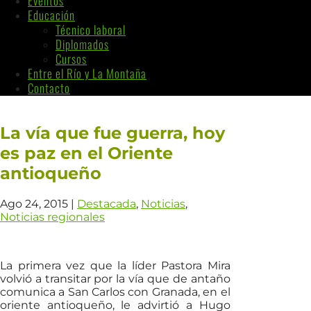
Eventos
Educación
Técnico laboral
Diplomados
Cursos
Entre el Río y La Montaña
Contacto
La vía que fue guerra, hoy
es paz en el Oriente
antioqueño
Ago 24, 2015
|
Destacada
,
Noticias
,
Noticias regionales
La primera vez que la líder Pastora Mira
volvió a transitar por la vía que de antaño
comunica a San Carlos con Granada, en el
oriente antioqueño, le advirtió a Hugo