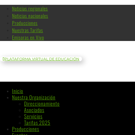
Noticias regionales
Noticias nacionales
Producciones
Nuestras Tarifas
Emisoras en Vivo
PLATAFORMA VIRTUAL DE EDUCACIÓN
Inicio
Nuestra Organización
Direccionamiento
Asociados
Servicios
Tarifas 2025
Producciones