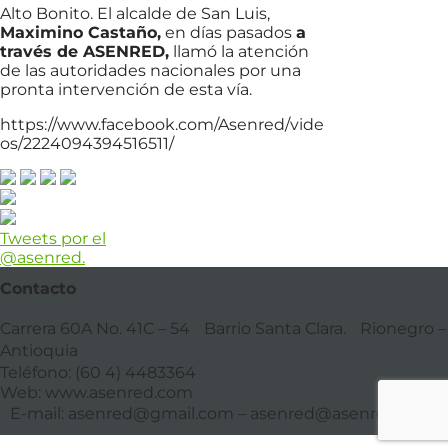
Alto Bonito. El alcalde de San Luis,
Maximino Castaño,
en días pasados
a
través de ASENRED,
llamó la atención
de las autoridades nacionales por una
pronta intervención de esta vía.
https://www.facebook.com/Asenred/vide
os/2224094394516511/
Tweets por el
@asenred.
Contacto
Carrera 60A No. 41C – 54 Barrio Santa Clara. Rionegro –
Antioquia
Teléfono: (60 4) 4483364
Web: www.asenred.com
E-mail: asenred@gmail.com – asenred@asenred.com