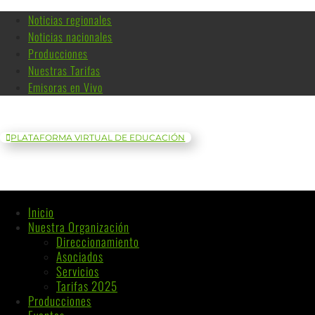
Noticias regionales
Noticias nacionales
Producciones
Nuestras Tarifas
Emisoras en Vivo
PLATAFORMA VIRTUAL DE EDUCACIÓN
Inicio
Nuestra Organización
Direccionamiento
Asociados
Servicios
Tarifas 2025
Producciones