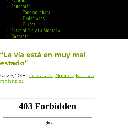
Eventos
Educación
Técnico laboral
Diplomados
Cursos
Entre el Río y La Montaña
Contacto
“La vía está en muy mal
estado”
Nov 6, 2018
|
Destacada
,
Noticias
,
Noticias
regionales