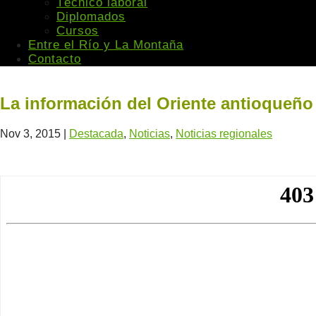
Técnico laboral
Diplomados
Cursos
Entre el Río y La Montaña
Contacto
La información del Oriente antioqueñ
Nov 3, 2015
|
Destacada
,
Noticias
,
Noticias regionales