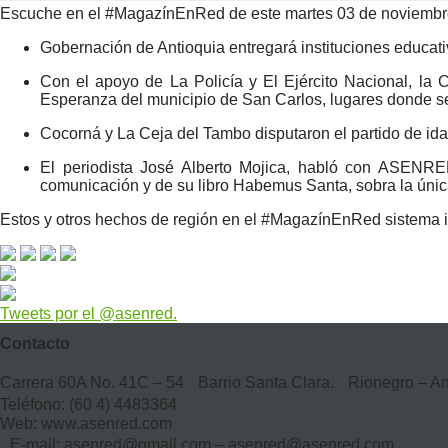
Escuche en el #MagazínEnRed de este martes 03 de noviembr
Gobernación de Antioquia entregará instituciones educati
Con el apoyo de La Policía y El Ejército Nacional, la
Esperanza del municipio de San Carlos, lugares donde s
Cocorná y La Ceja del Tambo disputaron el partido de ida p
El periodista José Alberto Mojica, habló con ASENRE
comunicación y de su libro Habemus Santa, sobra la úni
Estos y otros hechos de región en el #MagazínEnRed sistema
Tweets por el @asenred.
Contacto
Carrera 60A No. 41C – 54 Barrio Santa Clara. Rionegro – A
Teléfono: (60 4) 4483364
Web: www.asenred.com
E-mail: asenred@gmail.com – asenred@asenred.com