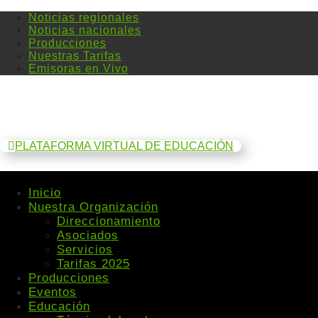
Noticias regionales
Noticias nacionales
Producciones
Nuestras Tarifas
Emisoras en Vivo
PLATAFORMA VIRTUAL DE EDUCACIÓN
Inicio
Nuestra Organización
Direccionamiento
Asociados
Servicios
Tarifas 2025
Producciones
Eventos
Educación