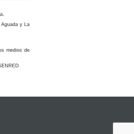
a.
a Aguada y La
los medios de
– ASENRED