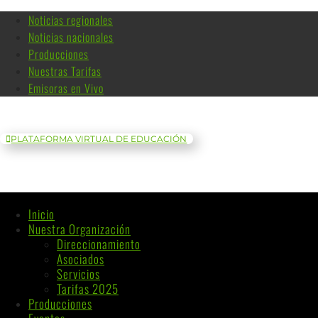
Noticias regionales
Noticias nacionales
Producciones
Nuestras Tarifas
Emisoras en Vivo
PLATAFORMA VIRTUAL DE EDUCACIÓN
Inicio
Nuestra Organización
Direccionamiento
Asociados
Servicios
Tarifas 2025
Producciones