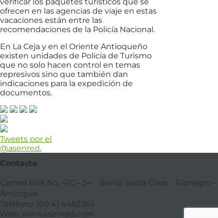
verificar los paquetes turísticos que se
ofrecen en las agencias de viaje en estas
vacaciones están entre las
recomendaciones de la Policía Nacional.
En La Ceja y en el Oriente Antioqueño
existen unidades de Policía de Turismo
que no solo hacen control en temas
represivos sino que también dan
indicaciones para la expedición de
documentos.
Tweets por el
@asenred.
Contacto
Carrera 60A No. 41C – 54 Barrio Santa Clara. Rionegro –
Antioquia
Teléfono: (60 4) 4483364
Web: www.asenred.com