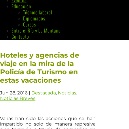
Eventos
Educación
Técnico laboral
Diplomados
Cursos
Entre el Río y La Montaña
Contacto
Hoteles y agencias de
viaje en la mira de la
Policía de Turismo en
estas vacaciones
Jun 28, 2016
|
Destacada
,
Noticias
,
Noticias Breves
Varias han sido las acciones que se han
impartido no solo de manera represiva