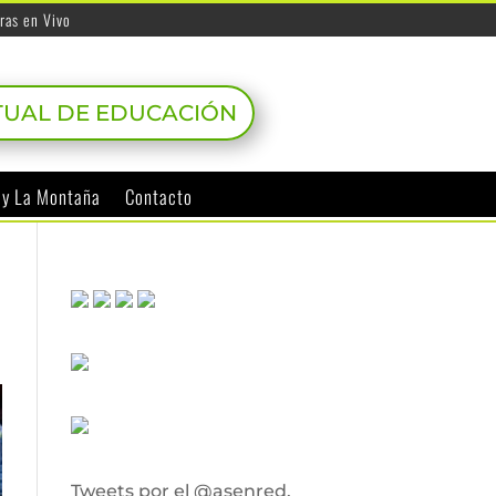
ras en Vivo
TUAL DE EDUCACIÓN
o y La Montaña
Contacto
Tweets por el @asenred.