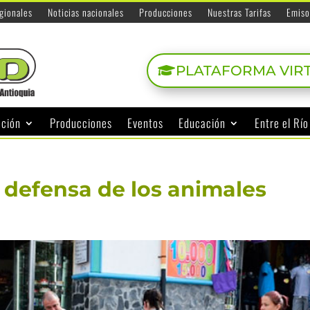
egionales
Noticias nacionales
Producciones
Nuestras Tarifas
Emiso
PLATAFORMA VIR
ación
Producciones
Eventos
Educación
Entre el Rí
defensa de los animales