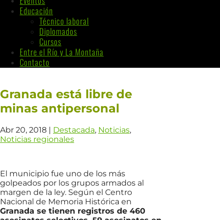
Eventos
Educación
Técnico laboral
Diplomados
Cursos
Entre el Río y La Montaña
Contacto
Granada está libre de
minas antipersonal
Abr 20, 2018
|
Destacada
,
Noticias
,
Noticias regionales
El municipio fue uno de los más
golpeados por los grupos armados al
margen de la ley. Según el Centro
Nacional de Memoria Histórica en
Granada se tienen registros de 460