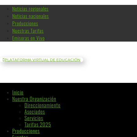
Noticias regionales
Noticias nacionales
Producciones
Nuestras Tarifas
Emisoras en Vivo
PLATAFORMA VIRTUAL DE EDUCACIÓN
Inicio
Nuestra Organización
Direccionamiento
Asociados
Servicios
Tarifas 2025
Producciones