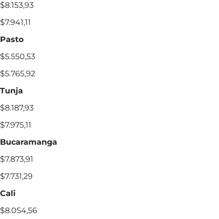
$8.153,93
$7.941,11
Pasto
$5.550,53
$5.765,92
Tunja
$8.187,93
$7.975,11
Bucaramanga
$7.873,91
$7.731,29
Cali
$8.054,56