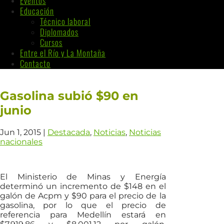
Eventos
Educación
Técnico laboral
Diplomados
Cursos
Entre el Río y La Montaña
Contacto
Gasolina subió $90 en
junio
Jun 1, 2015
|
Destacada
,
Noticias
,
Noticias
nacionales
El Ministerio de Minas y Energía
determinó un incremento de $148 en el
galón de Acpm y $90 para el precio de la
gasolina, por lo que el precio de
referencia para Medellín estará en