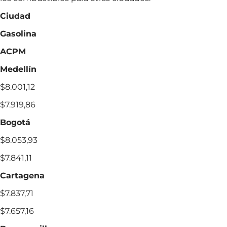
Ciudad
Gasolina
ACPM
Medellín
$8.001,12
$7.919,86
Bogotá
$8.053,93
$7.841,11
Cartagena
$7.837,71
$7.657,16