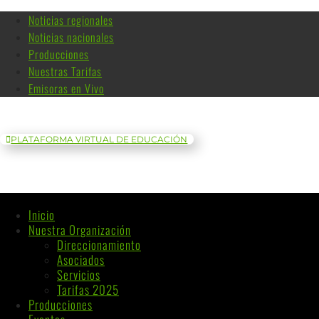
Noticias regionales
Noticias nacionales
Producciones
Nuestras Tarifas
Emisoras en Vivo
PLATAFORMA VIRTUAL DE EDUCACIÓN
Inicio
Nuestra Organización
Direccionamiento
Asociados
Servicios
Tarifas 2025
Producciones