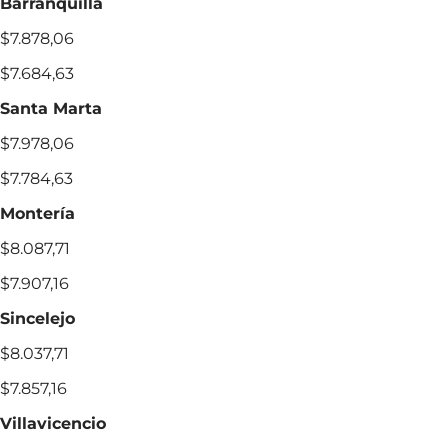
Barranquilla
$7.878,06
$7.684,63
Santa Marta
$7.978,06
$7.784,63
Montería
$8.087,71
$7.907,16
Sincelejo
$8.037,71
$7.857,16
Villavicencio