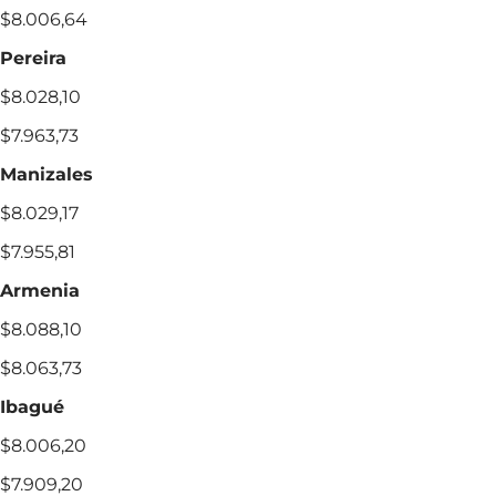
$8.006,64
Pereira
$8.028,10
$7.963,73
Manizales
$8.029,17
$7.955,81
Armenia
$8.088,10
$8.063,73
Ibagué
$8.006,20
$7.909,20