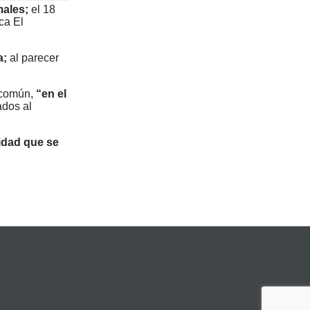
males;
el 18
ca El
a;
al parecer
 común,
“en el
ados al
idad que se