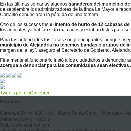
En las últimas semanas algunos
ganaderos del municipio de 
de septiembre los administradores de la finca La Mayoría report
Corralito denunciaron la pérdida de una ternera.
Otro de los sucesos fue
el intento de hurto de 12 cabezas d
los animales ya habían sido marcados y estaban listos para se
Para las autoridades los casos son preocupantes, aunque ase
municipio de Alejandría no tenemos bandas o grupos delin
margen de la ley”, aseguró el Secretario de Gobierno, Alejand
Finalmente el funcionario instó a los ciudadanos a denunciar a
acerque a denunciar para las comunidades sean efectivas a
Tweets por el @asenred.
Contacto
Carrera 60A No. 41C – 54 Barrio Santa Clara. Rionegro – A
Teléfono: (60 4) 4483364
Web: www.asenred.com