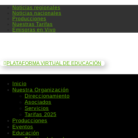
Noticias regionales
Noticias nacionales
Producciones
Nuestras Tarifas
Emisoras en Vivo
PLATAFORMA VIRTUAL DE EDUCACIÓN
Inicio
Nuestra Organización
Direccionamiento
Asociados
Servicios
Tarifas 2025
Producciones
Eventos
Educación