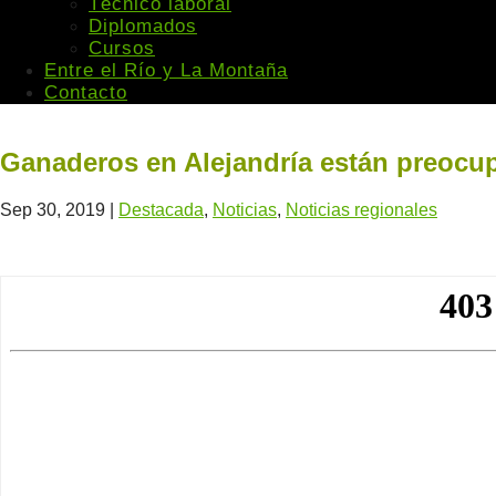
Técnico laboral
Diplomados
Cursos
Entre el Río y La Montaña
Contacto
Ganaderos en Alejandría están preocu
Sep 30, 2019
|
Destacada
,
Noticias
,
Noticias regionales