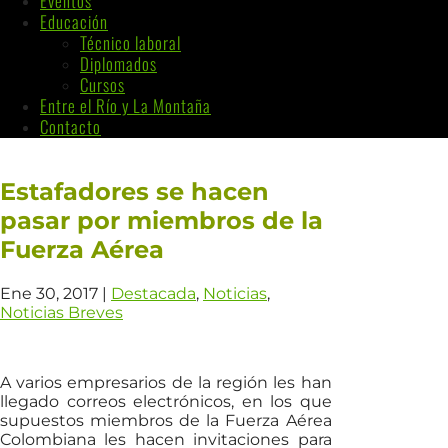
Eventos
Educación
Técnico laboral
Diplomados
Cursos
Entre el Río y La Montaña
Contacto
Estafadores se hacen
pasar por miembros de la
Fuerza Aérea
Ene 30, 2017
|
Destacada
,
Noticias
,
Noticias Breves
A varios empresarios de la región les han
llegado correos electrónicos, en los que
supuestos miembros de la Fuerza Aérea
Colombiana les hacen invitaciones para