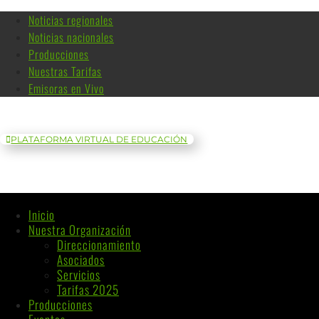
Noticias regionales
Noticias nacionales
Producciones
Nuestras Tarifas
Emisoras en Vivo
PLATAFORMA VIRTUAL DE EDUCACIÓN
Inicio
Nuestra Organización
Direccionamiento
Asociados
Servicios
Tarifas 2025
Producciones