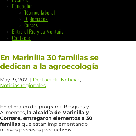
Educación
Técnico laboral
Diplomados
Cursos
Entre el Río y La Montaña
Contacto
En Marinilla 30 familias se
dedican a la agroecología
May 19, 2021
|
Destacada
,
Noticias
,
Noticias regionales
En el marco del programa Bosques y
Alimentos,
la alcaldía de Marinilla y
Cornare, entregaron elementos a 30
familias
que están implementando
nuevos procesos productivos.