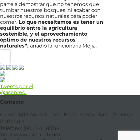
parte a demostrar que no tenemos que
tumbar nuestros bosques, ni acabar con
nuestros recursos naturales para poder
comer.
Lo que necesitamos es tener un
equilibrio entre la agricultura
sostenible, y el aprovechamiento
óptimo de nuestros recursos
naturales”,
añadió la funcionaria Mejía.
Tweets por el
@asenred.
Contacto
Carrera 60A No. 41C – 54 Barrio Santa Clara. Rionegro –
Antioquia
Teléfono: (60 4) 4483364
Web: www.asenred.com