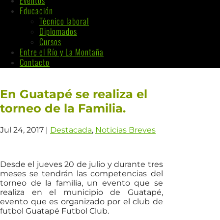
Eventos
Educación
Técnico laboral
Diplomados
Cursos
Entre el Río y La Montaña
Contacto
En Guatapé se realiza el
torneo de la Familia.
Jul 24, 2017
|
Destacada
,
Noticias Breves
Desde el jueves 20 de julio y durante tres
meses se tendrán las competencias del
torneo de la familia, un evento que se
realiza en el municipio de Guatapé,
evento que es organizado por el club de
futbol Guatapé Futbol Club.