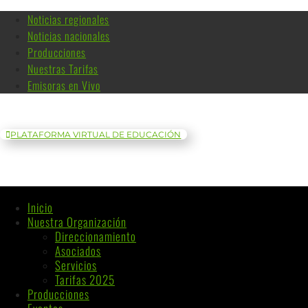
Noticias regionales
Noticias nacionales
Producciones
Nuestras Tarifas
Emisoras en Vivo
PLATAFORMA VIRTUAL DE EDUCACIÓN
Inicio
Nuestra Organización
Direccionamiento
Asociados
Servicios
Tarifas 2025
Producciones