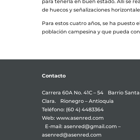
para tenerla en buen estado. Allí se re
de huecos y señalizaciones horizontales
Para estos cuatro años, se ha puesto el
población campesina y que pueda cone
Contacto
Carrera 60A No. 41C – 54 Barrio Santa
Clara. Rionegro – Antioquia
Teléfono: (60 4) 4483364
Web: www.asenred.com
E-mail: asenred@gmail.com –
asenred@asenred.com