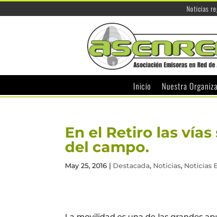
Noticias r
Inicio
Nuestra Organiz
En el Retiro las vía
del campo.
May 25, 2016
|
Destacada
,
Noticias
,
Noticias 
La movilidad es una de las grandes apue