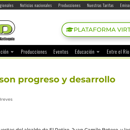
egionales
Noticias nacionales
Producciones
Nuestras Tarifas
Emiso
PLATAFORMA VIR
ación
Producciones
Eventos
Educación
Entre el Rí
s son progreso y desarrollo
Breves
stas del alcalde de El Retiro, Juan Camilo Botero, y la