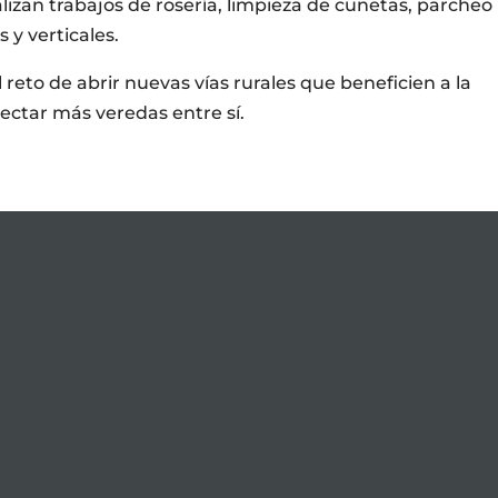
alizan trabajos de rosería, limpieza de cunetas, parcheo
 y verticales.
 reto de abrir nuevas vías rurales que beneficien a la
ctar más veredas entre sí.