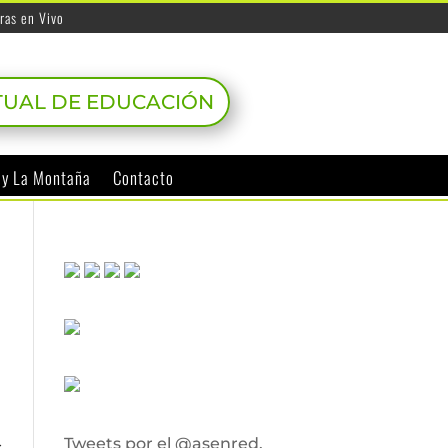
ras en Vivo
TUAL DE EDUCACIÓN
o y La Montaña
Contacto
Tweets por el @asenred.
s