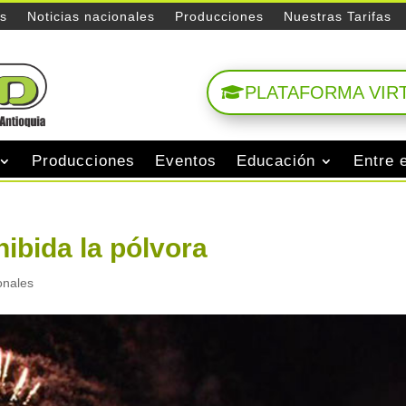
es
Noticias nacionales
Producciones
Nuestras Tarifas
PLATAFORMA VIR
Producciones
Eventos
Educación
Entre 
hibida la pólvora
onales