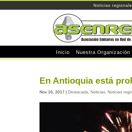
Noticias regional
Inicio
Nuestra Organización
En Antioquia está pro
Nov 16, 2017
|
Destacada
,
Noticias
,
Noticias regi