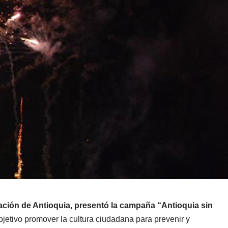
ación de Antioquia, presentó la campaña “Antioquia sin
etivo promover la cultura ciudadana para prevenir y