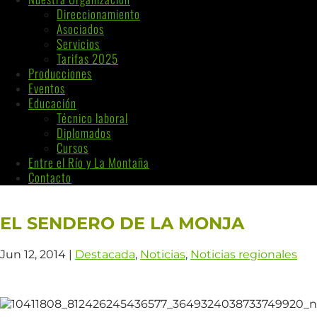
Direccionamiento
Asociados
Servicios
Tarifas 2025
Producciones
Eventos
Educación
Técnico laboral
Diplomados
Cursos
Entre el Río y La Montaña
Contacto
EL SENDERO DE LA MONJA
Jun 12, 2014
|
Destacada
,
Noticias
,
Noticias regionales