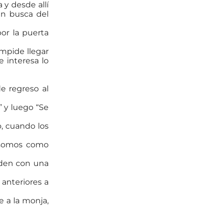
 y desde allí
 en busca del
or la puerta
impide llegar
e interesa lo
e regreso al
” y luego “Se
o, cuando los
 –somos como
nden con una
 anteriores a
 a la monja,