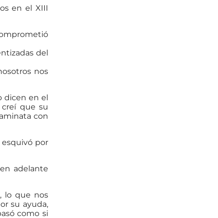
s en el XIII
 comprometió
entizadas del
nosotros nos
 dicen en el
 creí que su
 caminata con
o esquivó por
 en adelante
 lo que nos
or su ayuda,
pasó como si