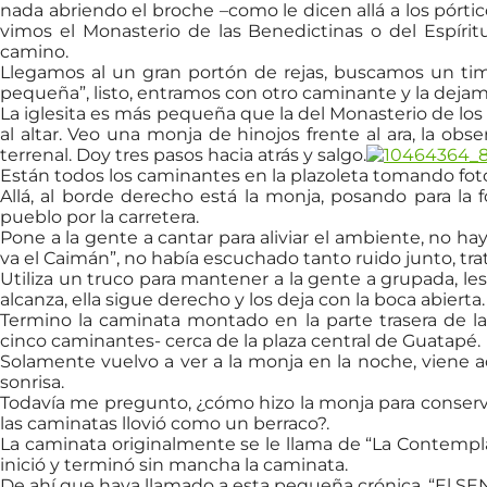
nada abriendo el broche –como le dicen allá a los pórtic
vimos el Monasterio de las Benedictinas o del Espíritu 
camino.
Llegamos al un gran portón de rejas, buscamos un timb
pequeña”, listo, entramos con otro caminante y la dejam
La iglesita es más pequeña que la del Monasterio de los
al altar. Veo una monja de hinojos frente al ara, la obs
terrenal. Doy tres pasos hacia atrás y salgo.
Están todos los caminantes en la plazoleta tomando fot
Allá, al borde derecho está la monja, posando para la
pueblo por la carretera.
Pone a la gente a cantar para aliviar el ambiente, no h
va el Caimán”, no había escuchado tanto ruido junto, tra
Utiliza un truco para mantener a la gente a grupada, le
alcanza, ella sigue derecho y los deja con la boca abierta. 
Termino la caminata montado en la parte trasera de 
cinco caminantes- cerca de la plaza central de Guatapé.
Solamente vuelvo a ver a la monja en la noche, viene 
sonrisa.
Todavía me pregunto, ¿cómo hizo la monja para conserva
las caminatas llovió como un berraco?.
La caminata originalmente se le llama de “La Contempla
inició y terminó sin mancha la caminata.
De ahí que haya llamado a esta pequeña crónica, “El