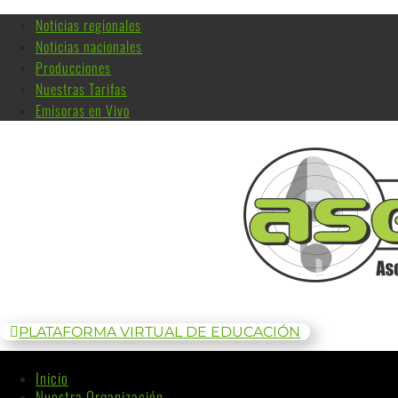
Noticias regionales
Noticias nacionales
Producciones
Nuestras Tarifas
Emisoras en Vivo
PLATAFORMA VIRTUAL DE EDUCACIÓN
Inicio
Nuestra Organización