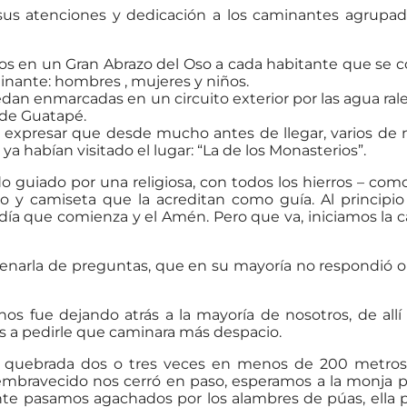
us atenciones y dedicación a los caminantes agrupado
didos en un Gran Abrazo del Oso a cada habitante que se
inante: hombres , mujeres y niños.
edan enmarcadas en un circuito exterior por las agua ral
a de Guatapé.
o expresar que desde mucho antes de llegar, varios de 
habían visitado el lugar: “La de los Monasterios”.
guiado por una religiosa, con todos los hierros – como
ro y camiseta que la acreditan como guía. Al principio
l día que comienza y el Amén. Pero que va, iniciamos la
 llenarla de preguntas, que en su mayoría no respondió 
os fue dejando atrás a la mayoría de nosotros, de allí
s a pedirle que caminara más despacio.
 quebrada dos o tres veces en menos de 200 metros,
o embravecido nos cerró en paso, esperamos a la monja p
ante pasamos agachados por los alambres de púas, ella 