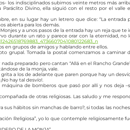
os- los indisciplinados subimos veinte metros más arriba
Paráclito Divino, ella siguió con el resto por el valle
re, en su lugar hay un letrero que dice: “La entrada p
os abierta para los demás.
 Monjes y a unos pasos de la entrada hay un reja que te 
ervo durante un rato y parece orar con la eternidad, no l
os en grupos de amigos y hablando entre ellos.
 foto grupal. Tomada la postal comenzamos a caminar d
ay nada preparado pero cantan “Allá en el Rancho Grande
tándose de la monja, vale.
s grita a los de adelante que paren porque hay un desví
¡No hay tal desvío!.
la máquina de bomberos que pasó por allí y nos deja
acompañada de otras religiosas. Las saludo y me respo
 sus hábitos sin manchas de barro?, si todas las noches
ción Religiosa”, yo lo que contemple religiosamente fue
 SENDERO DE LA MONJA”