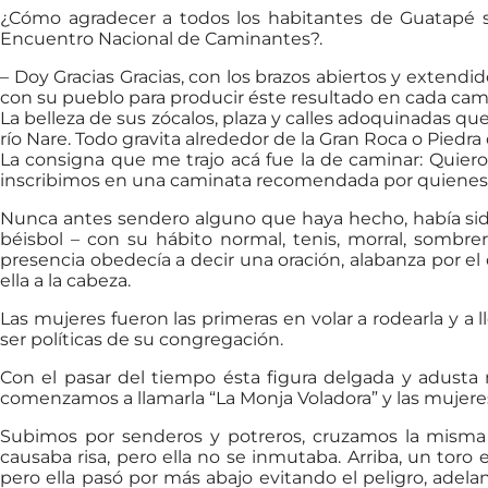
¿Cómo agradecer a todos los habitantes de Guatapé s
Encuentro Nacional de Caminantes?.
– Doy Gracias Gracias, con los brazos abiertos y exten
con su pueblo para producir éste resultado en cada cam
La belleza de sus zócalos, plaza y calles adoquinadas qu
río Nare. Todo gravita alrededor de la Gran Roca o Piedr
La consigna que me trajo acá fue la de caminar: Quier
inscribimos en una caminata recomendada por quienes ya 
Nunca antes sendero alguno que haya hecho, había sido 
béisbol – con su hábito normal, tenis, morral, sombre
presencia obedecía a decir una oración, alabanza por e
ella a la cabeza.
Las mujeres fueron las primeras en volar a rodearla y a
ser políticas de su congregación.
Con el pasar del tiempo ésta figura delgada y adusta n
comenzamos a llamarla “La Monja Voladora” y las mujere
Subimos por senderos y potreros, cruzamos la misma
causaba risa, pero ella no se inmutaba. Arriba, un tor
pero ella pasó por más abajo evitando el peligro, adel