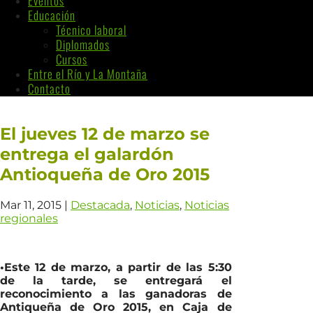
Eventos
Educación
Técnico laboral
Diplomados
Cursos
Entre el Río y La Montaña
Contacto
El jueves 12 de marzo se
entrega el galardón
Antioqueña de Oro 2015
Mar 11, 2015
|
Destacada
,
Noticias
,
Noticias
regionales
•Este 12 de marzo, a partir de las 5:30
de la tarde, se entregará el
reconocimiento a las ganadoras de
Antiqueña de Oro 2015, en Caja de