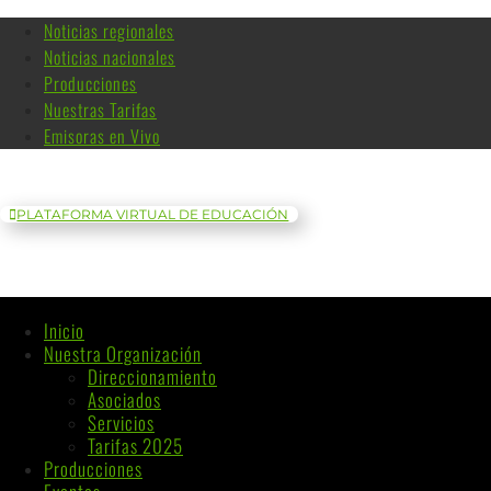
Noticias regionales
Noticias nacionales
Producciones
Nuestras Tarifas
Emisoras en Vivo
PLATAFORMA VIRTUAL DE EDUCACIÓN
Inicio
Nuestra Organización
Direccionamiento
Asociados
Servicios
Tarifas 2025
Producciones