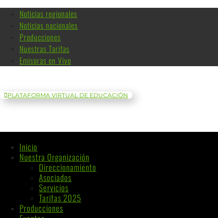
Noticias regionales
Noticias nacionales
Producciones
Nuestras Tarifas
Emisoras en Vivo
PLATAFORMA VIRTUAL DE EDUCACIÓN
Inicio
Nuestra Organización
Direccionamiento
Asociados
Servicios
Tarifas 2025
Producciones