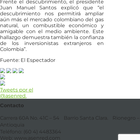
Frente el descubrimiento, el presidente
Juan Manuel Santos explicó que “el
descubrimiento nos permitirá ampliar
aún más el mercado colombiano del gas
natural, un combustible económico y
amigable con el medio ambiente. Este
hallazgo demuestra también la confianza
de los inversionistas extranjeros en
Colombia”.
Fuente: El Espectador
Tweets por el
@asenred.
Contacto
Carrera 60A No. 41C – 54 Barrio Santa Clara. Rionegro –
Antioquia
Teléfono: (60 4) 4483364
Web: www.asenred.com