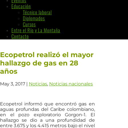
Eventos
Educación
Técnico laboral
Diplomados
Cursos
Entre el Río y La Montaña
Contacto
Ecopetrol realizó el mayor
hallazgo de gas en 28
años
May 3, 2017
|
Noticias
,
Noticias nacionales
Ecopetrol informó que encontró gas en
aguas profundas del Caribe colombiano,
en el pozo exploratorio Gorgon-1. El
hallazgo se dio a una profundidad de
entre 3.675 y los 4.415 metros bajo el nivel