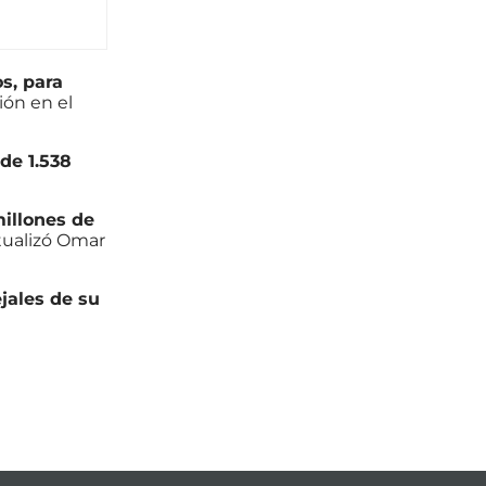
s, para
ión en el
de 1.538
millones de
tualizó Omar
jales de su