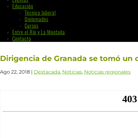
Educación
Técnico laboral
Diplomados
Cursos
Entre el Río y La Montaña
Contacto
Dirigencia de Granada se tomó un 
Ago 22, 2018
|
Destacada
,
Noticias
,
Noticias regionales