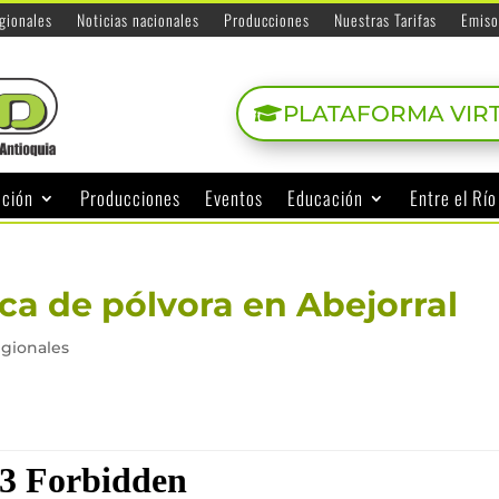
egionales
Noticias nacionales
Producciones
Nuestras Tarifas
Emiso
PLATAFORMA VIR
ación
Producciones
Eventos
Educación
Entre el Rí
a de pólvora en Abejorral
egionales