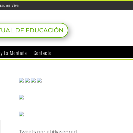
ras en Vivo
TUAL DE EDUCACIÓN
o y La Montaña
Contacto
Tweets por el @asenred.