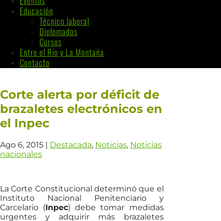
Eventos
Educación
Técnico laboral
Diplomados
Cursos
Entre el Río y La Montaña
Contacto
Corte alerta por déficit de
brazaletes electrónicos en
el Inpec
Ago 6, 2015
|
Destacada
,
Noticias
,
Noticias
nacionales
La Corte Constitucional determinó que el
Instituto Nacional Penitenciario y
Carcelario (
Inpec
) debe tomar medidas
urgentes y adquirir más brazaletes