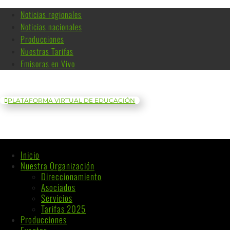
Noticias regionales
Noticias nacionales
Producciones
Nuestras Tarifas
Emisoras en Vivo
PLATAFORMA VIRTUAL DE EDUCACIÓN
Inicio
Nuestra Organización
Direccionamiento
Asociados
Servicios
Tarifas 2025
Producciones