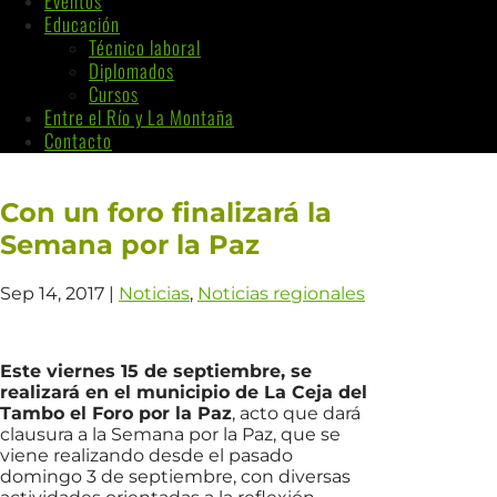
Eventos
Educación
Técnico laboral
Diplomados
Cursos
Entre el Río y La Montaña
Contacto
Con un foro finalizará la
Semana por la Paz
Sep 14, 2017
|
Noticias
,
Noticias regionales
Este viernes 15 de septiembre, se
realizará en el municipio de La Ceja del
Tambo el Foro por la Paz
, acto que dará
clausura a la Semana por la Paz, que se
viene realizando desde el pasado
domingo 3 de septiembre, con diversas