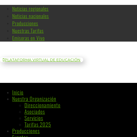
Noticias regionales
Noticias nacionales
Producciones
Nuestras Tarifas
Emisoras en Vivo
PLATAFORMA VIRTUAL DE EDUCACIÓN
Inicio
Nuestra Organización
Direccionamiento
Asociados
Servicios
Tarifas 2025
Producciones