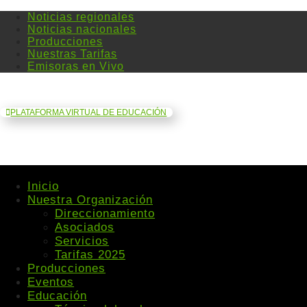
Noticias regionales
Noticias nacionales
Producciones
Nuestras Tarifas
Emisoras en Vivo
PLATAFORMA VIRTUAL DE EDUCACIÓN
Inicio
Nuestra Organización
Direccionamiento
Asociados
Servicios
Tarifas 2025
Producciones
Eventos
Educación