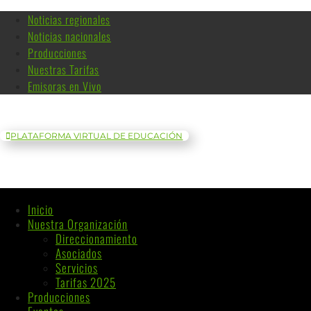
Noticias regionales
Noticias nacionales
Producciones
Nuestras Tarifas
Emisoras en Vivo
PLATAFORMA VIRTUAL DE EDUCACIÓN
Inicio
Nuestra Organización
Direccionamiento
Asociados
Servicios
Tarifas 2025
Producciones