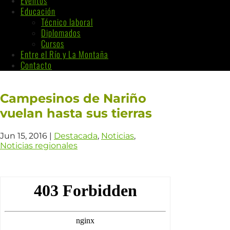
Eventos
Educación
Técnico laboral
Diplomados
Cursos
Entre el Río y La Montaña
Contacto
Campesinos de Nariño
vuelan hasta sus tierras
Jun 15, 2016
|
Destacada
,
Noticias
,
Noticias regionales