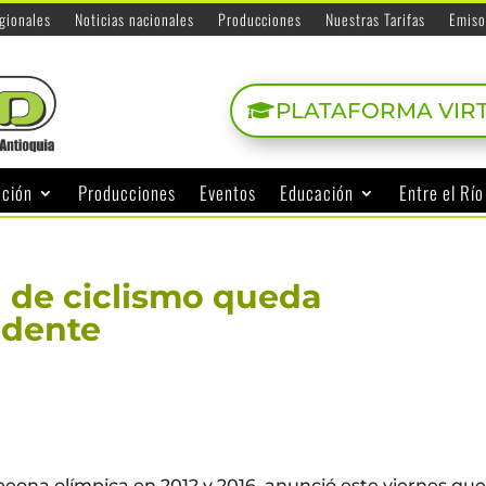
egionales
Noticias nacionales
Producciones
Nuestras Tarifas
Emiso
PLATAFORMA VIR
ación
Producciones
Eventos
Educación
Entre el Rí
 de ciclismo queda
idente
mpeona olímpica en 2012 y 2016, anunció este viernes qu