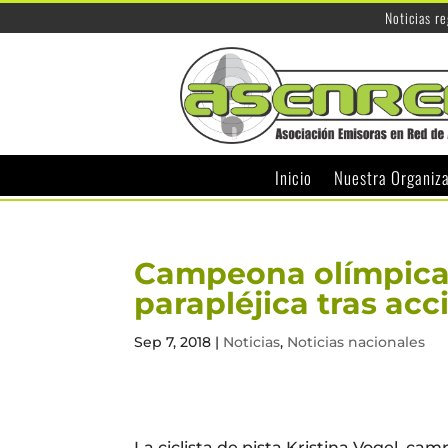
Noticias r
Inicio
Nuestra Organiz
Campeona olímpica
parapléjica tras acc
Sep 7, 2018
|
Noticias
,
Noticias nacionales
La ciclista de pista Kristina Vogel, ca