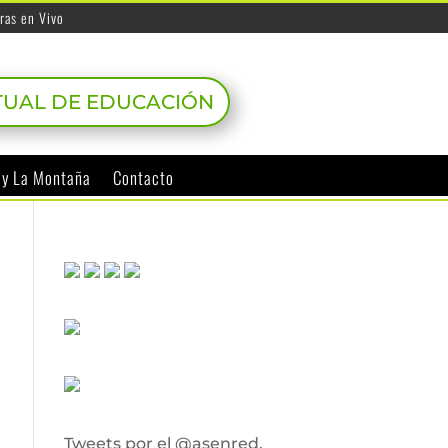
ras en Vivo
TUAL DE EDUCACIÓN
o y La Montaña
Contacto
Tweets por el @asenred.
e