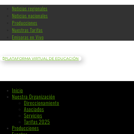
Noticias regionales
Noticias nacionales
Producciones
Nuestras Tarifas
Emisoras en Vivo
PLATAFORMA VIRTUAL DE EDUCACIÓN
Inicio
Nuestra Organización
Direccionamiento
Asociados
Servicios
Tarifas 2025
Producciones