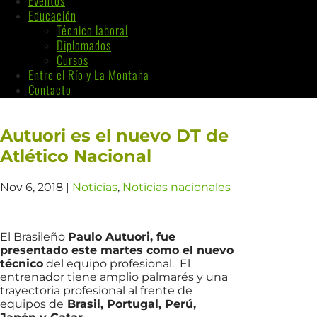
Eventos
Educación
Técnico laboral
Diplomados
Cursos
Entre el Río y La Montaña
Contacto
Autuori es el nuevo DT de
Atlético Nacional
Nov 6, 2018
|
Noticias
,
Noticias nacionales
El Brasileño
Paulo Autuori, fue
presentado este martes como el nuevo
técnico
del equipo profesional. El
entrenador tiene amplio palmarés y una
trayectoria profesional al frente de
equipos de
Brasil, Portugal, Perú,